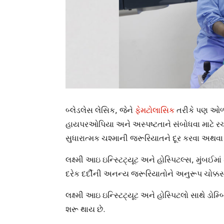
બ્લેડલેસ લેસિક, જેને
ફેમટોલાસિક
તરીકે પણ ઓળખવા
હાયપરઓપિયા અને અસ્પષ્ટતાને સંબોધવા માટે રચ
સુધારાત્મક ચશ્માની જરૂરિયાતને દૂર કરવા અથવા ઘ
લક્ષ્મી આઇ ઇન્સ્ટિટ્યૂટ અને હોસ્પિટલ્સ, મુંબઈમા
દરેક દર્દીની અનન્ય જરૂરિયાતોને અનુરૂપ ચોક્કસ 
લક્ષ્મી આઇ ઇન્સ્ટિટ્યૂટ અને હોસ્પિટલો સાથે ડોમ
શરૂ થાય છે.