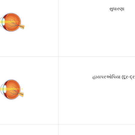
સુધારણા
હાયપરઓપિયા (દૂર-દ્રષ