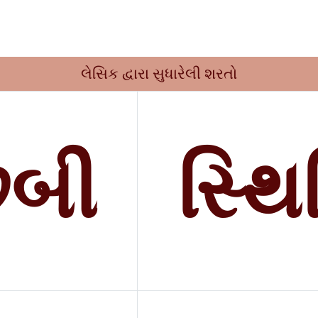
લેસિક દ્વારા સુધારેલી શરતો
બી
સ્થિ