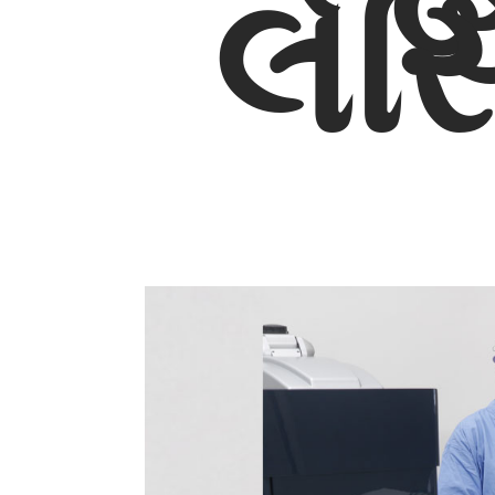
બ
લેસ