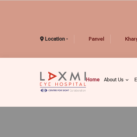
Panvel
Khar
Location -
Home
About Us
E