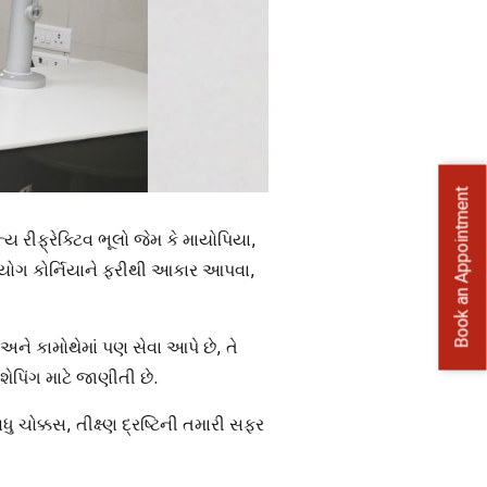
Book an Appointment
 રીફ્રેક્ટિવ ભૂલો જેમ કે માયોપિયા,
પયોગ કોર્નિયાને ફરીથી આકાર આપવા,
 અને કામોથેમાં પણ સેવા આપે છે, તે
શેપિંગ માટે જાણીતી છે.
 ચોક્કસ, તીક્ષ્ણ દ્રષ્ટિની તમારી સફર