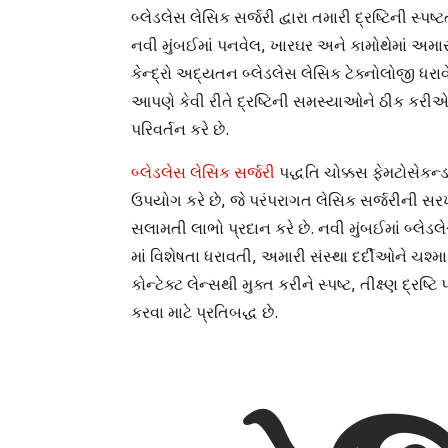
બ્લેડલેસ લેસિક સર્જરી દ્વારા તમારી દ્રષ્ટિની સ્પષ્ટ
નવી મુંબઈમાં પનવેલ, ખારઘર અને કામોથેમાં અમા
કેન્દ્રો અદ્યતન બ્લેડલેસ લેસિક ટેક્નોલોજી ધરાવે
આપણે કેવી રીતે દ્રષ્ટિની સમસ્યાઓને ઠીક કરી
પરિવર્તન કરે છે.
બ્લેડલેસ લેસિક સર્જરી
પદ્ધતિ ચોક્કસ ફેમટોસેકન્
ઉપયોગ કરે છે, જે પરંપરાગત લેસિક સર્જરીની સર
સલામતી લાભો પ્રદાન કરે છે. નવી મુંબઈમાં બ્લેડલ
માં વિશેષતા ધરાવતી, અમારી સંસ્થા દર્દીઓને ચશ્
કોન્ટેક્ટ લેન્સથી મુક્ત કરીને સ્પષ્ટ, તીક્ષ્ણ દ્રષ્ટિ
કરવા માટે પ્રતિબદ્ધ છે.