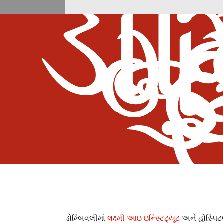
ડોમ
મુ
બ્
સ
ડોમ્બિવલીમાં
લક્ષ્મી આઇ ઇન્સ્ટિટ્યૂટ
અને હોસ્પિટલ