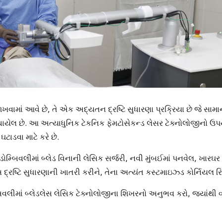
માં આવે છે, તે એક અદ્યતન દ્રષ્ટિ સુધારણા પ્રક્રિયા છે જે સામાન્ય
ાયેલ છે. આ અત્યાધુનિક ટેકનિક ફેમટોસેકન્ડ લેસર ટેક્નોલોજીનો ઉ
ટાડવા માટે કરે છે.
ં ડોમ્બિવલીમાં બ્લેડ વિનાની લેસિક સર્જરી, નવી મુંબઈમાં પનવેલ, ખારઘર
દ્રષ્ટિ સુધારણાની ખાતરી કરીને, તેના અત્યંત કસ્ટમાઇઝ્ડ કોર્નિયલ રિ
્બિવલીમાં બ્લેડલેસ લેસિક ટેક્નોલોજીના શિખરનો અનુભવ કરો, જ્યાંથી વધુ