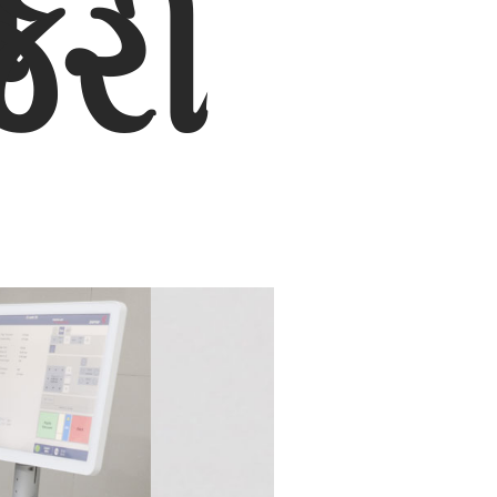
સ
જરી