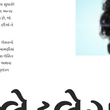
તા સુધારો!
રા અન્ય
 છે, જે
એ છીએ તે
ડ લેસરનો
ખામણીમાં
ેસ લેસિક
મા અથવા
 પ્રદાન