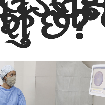
્લેડલે
િક સર્
શું છે?