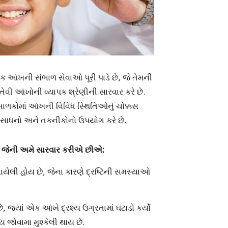
પક આંખની સંભાળ સેવાઓ પૂરી પાડે છે, જે તેમની
ેવી આંખોની વ્યાપક શ્રેણીની સારવાર કરે છે.
ળકોમાં આંખની વિવિધ સ્થિતિઓનું ચોક્કસ
 સાધનો અને તકનીકોનો ઉપયોગ કરે છે.
ે જેની અમે સારવાર કરીએ છીએ:
ાયેલી હોય છે, જેના કારણે દ્રષ્ટિની સમસ્યાઓ
યાં એક આંખે દ્રશ્ય ઉગ્રતામાં ઘટાડો કર્યો
 જોવામા મુશ્કેલી થાય છે.