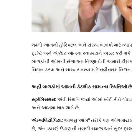
લક્ષ્મી આંખની હોસ્પિટલ અને સંસ્થા બાળકો માટે વ્યા
દ્રષ્ટિ અને એકંદર આંખના સ્વાસ્થ્યને અસર કરી શકે ત
બાળકોની આંખની સંભાળના નિષ્ણાતોની અમારી ટીમ બા
નિદાન કરવા અને સારવાર કરવા માટે નવીનતમ નિદાન
અહીં બાળકોમાં આંખની કેટલીક સામાન્ય સ્થિતિઓ છ
સ્ટ્રેબિસમસ:
એવી સ્થિતિ જ્યાં આંખો ખોટી રીતે ગોઠવ
અને આંખમા થાક લાગે છે.
એમ્બલિયોપિયા:
આળસુ આંખ" તરીકે પણ ઓળખાય છે, જ્
છે, જેના કારણે ઉંડાણની નબળી સમજ અને સુંદર દ્રશ્ય