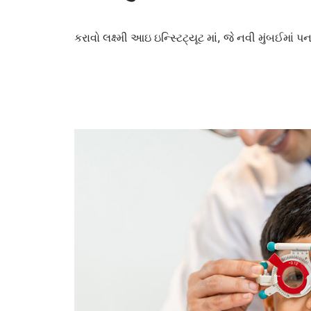
કરાવો લક્ષ્મી આઇ ઇન્સ્ટિટ્યૂટ માં, જે નવી મુંબઈમાં પ