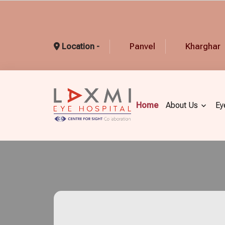
Panvel
Kharghar
Location -
Home
About Us
Ey