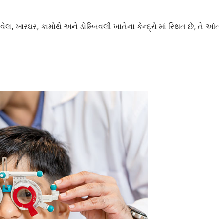
નવેલ, ખારઘર, કામોથે અને ડોમ્બિવલી ખાતેના કેન્દ્રો માં સ્થિત છે, તે આં