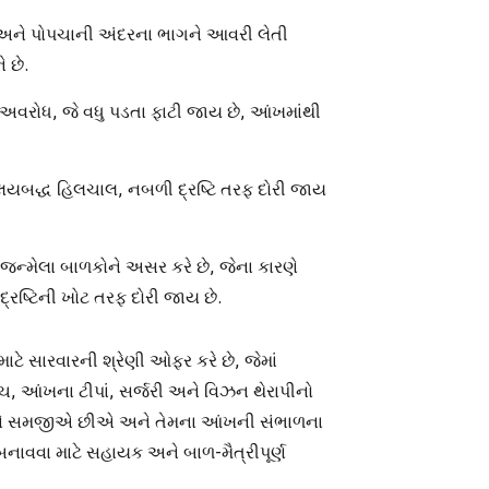
અને પોપચાની અંદરના ભાગને આવરી લેતી
 છે.
ં અવરોધ, જે વધુ પડતા ફાટી જાય છે, આંખમાંથી
યબદ્ધ હિલચાલ, નબળી દ્રષ્ટિ તરફ દોરી જાય
જન્મેલા બાળકોને અસર કરે છે, જેના કારણે
 દ્રષ્ટિની ખોટ તરફ દોરી જાય છે.
ે સારવારની શ્રેણી ઓફર કરે છે, જેમાં
પેચ, આંખના ટીપાં, સર્જરી અને વિઝન થેરાપીનો
ોને સમજીએ છીએ અને તેમના આંખની સંભાળના
ાવવા માટે સહાયક અને બાળ-મૈત્રીપૂર્ણ