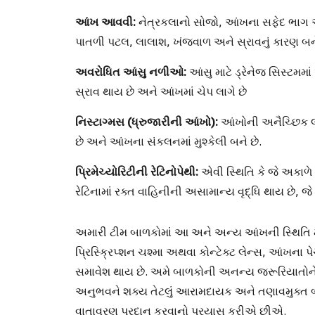
આંખ આવવી:
નેત્રકલાનો સોજો, આંખના સફેદ ભાગ 
પાતળી પટલ, લાલાશ, ખંજવાળ અને સ્રાવનું કારણ બને
અવરોધિત આંસુ નળીઓ:
આંસુ માટે ડ્રેનેજ સિસ્ટમમા
સ્રાવ થાય છે અને આંખમાં ચેપ લાગે છે
નિસ્ટાગ્મસ (ધ્રુજારીની આંખો):
આંખોની અનૈચ્છિક લ
છે અને આંખના સંકલનમાં મુશ્કેલી બને છે.
પ્રિમેચ્યોરિટીની રેટિનોપેથી:
એવી સ્થિતિ કે જે અકાળે 
રેટિનામાં રક્ત વાહિનીની અસામાન્ય વૃદ્ધિ થાય છે, જે
અમારી ટીમ બાળકોમાં આ અને અન્ય આંખની સ્થિતિ માટ
પ્રિસ્ક્રિપ્શન ચશ્મા અથવા કોન્ટેક્ટ લેન્સ, આંખના 
સમાવેશ થાય છે. અમે બાળકોની અનન્ય જરૂરિયાત
અનુભવને શક્ય તેટલું આરામદાયક અને તણાવમુક્ત બન
વાતાવરણ પ્રદાન કરવાનો પ્રયાસ કરીએ છીએ.