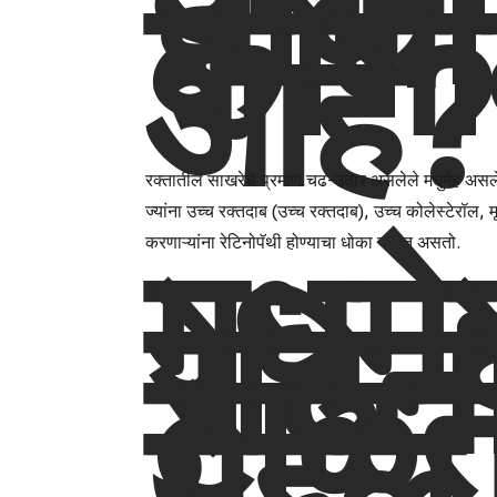
धोका
कोणा
आहे?
रक्तातील साखरेचे प्रमाण चढ-उतार असलेले मधुमेह असलेले 
ज्यांना उच्च रक्तदाब (उच्च रक्तदाब), उच्च कोलेस्टेरॉल, 
मधुमे
करणाऱ्यांना रेटिनोपॅथी होण्याचा धोका जास्त असतो.
रेटिन
टाळत
येईल