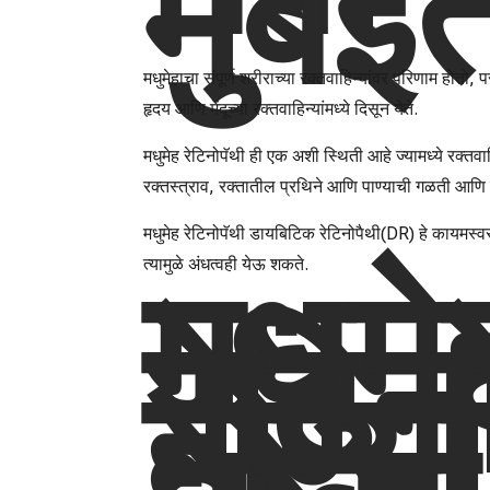
मुंबई
मधुमेहाचा संपूर्ण शरीराच्या रक्तवाहिन्यांवर परिणाम होतो, प
हृदय आणि मेंदूच्या रक्तवाहिन्यांमध्ये दिसून येते.
मधुमेह रेटिनोपॅथी ही एक अशी स्थिती आहे ज्यामध्ये रक्तव
रक्तस्त्राव, रक्तातील प्रथिने आणि पाण्याची गळती आणि 
मधुमेह रेटिनोपॅथी डायबिटिक रेटिनोपैथी(DR) हे कायमस्वरू
मधुमे
त्यामुळे अंधत्वही येऊ शकते.
रेटिन
होण्य