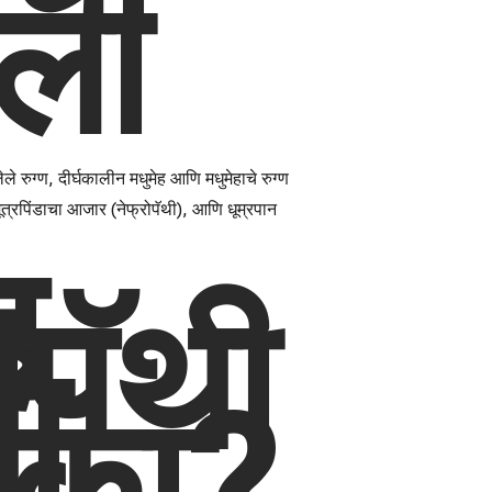
ला
रुग्ण, दीर्घकालीन मधुमेह आणि मधुमेहाचे रुग्ण
मूत्रपिंडाचा आजार (नेफ्रोपॅथी), आणि धूम्रपान
ह
ोपॅथी
ा
 का?