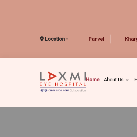
Panvel
Khar
Location -
Home
About Us
E