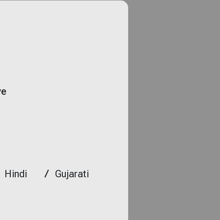
ye
Hindi
Gujarati