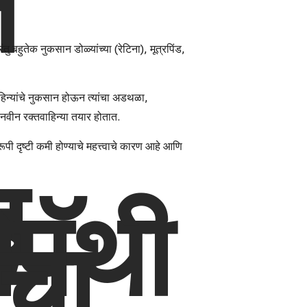
त
रंतु बहुतेक नुकसान डोळ्यांच्या (रेटिना), मूत्रपिंड,
ाहिन्यांचे नुकसान होऊन त्यांचा अडथळा,
नवीन रक्तवाहिन्या तयार होतात.
पी दृष्टी कमी होण्याचे महत्त्वाचे कारण आहे आणि
ह
ोपॅथी
ाचा