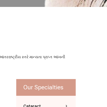
ે આંતરરાષ્ટ્રીય સ્તરે માન્યતા પ્રાપ્ત આંખની
Our Specialties
Cataract