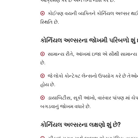
આક્રમણ કરે છે અને તેનો નાશ કરે છે.
કોઈપણ વયની વ્યક્તિને કોર્નિયલ અલ્સર થઈ
સ્થિતિ છે.
કોર્નિયલ અલ્સરના જોખમી પરિબળો શું 
સામાન્ય રીતે, આંખમાં ઇજા એ સૌથી સામાન્ય 
છે.
જે લોકો કોન્ટેક્ટ લેન્સનો ઉપયોગ કરે છે તે
હોય છે.
ડાયાબિટીસ, સૂકી આંખો, વારંવાર પાંપણ માં ચે
બગડવાનું જોખમ વધારે છે.
કોર્નિયલ અલ્સરના લક્ષણો શું છે?