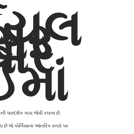
નિયલ
સર
વાર
ઈમાં
ની પારદર્શક કાચ જેવી રચના છે.
ાય છે જે કોર્નિયાના આંતરિક સ્તરો પર