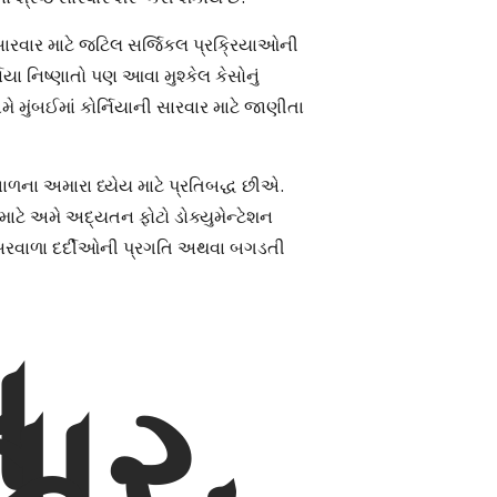
રવાર માટે જટિલ સર્જિકલ પ્રક્રિયાઓની
િયા નિષ્ણાતો પણ આવા મુશ્કેલ કેસોનું
ે મુંબઈમાં કોર્નિયાની સારવાર માટે જાણીતા
ાળના અમારા ધ્યેય માટે પ્રતિબદ્ધ છીએ.
 માટે અમે અદ્યતન ફોટો ડોક્યુમેન્ટેશન
સરવાળા દર્દીઓની પ્રગતિ અથવા બગડતી
ખ
વાર