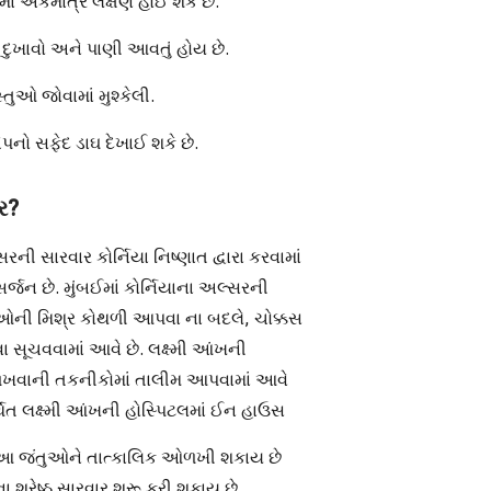
માં એકમાત્ર લક્ષણ હોઈ શકે છે.
 દુખાવો અને પાણી આવતું હોય છે.
્તુઓ જોવામાં મુશ્કેલી.
નો સફેદ ડાઘ દેખાઈ શકે છે.
ર?
સરની સારવાર કોર્નિયા નિષ્ણાત દ્વારા કરવામાં
ર્જન છે. મુંબઈમાં કોર્નિયાના અલ્સરની
દવાઓની મિશ્ર કોથળી આપવા ના બદલે, ચોક્કસ
 સૂચવવામાં આવે છે. લક્ષ્મી આંખની
ઓળખવાની તકનીકોમાં તાલીમ આપવામાં આવે
ર્થિત લક્ષ્મી આંખની હોસ્પિટલમાં ઈન હાઉસ
કે આ જંતુઓને તાત્કાલિક ઓળખી શકાય છે
ા શ્રેષ્ઠ સારવાર શરૂ કરી શકાય છે.