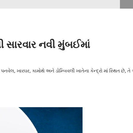
 સારવાર નવી મુંબઈમાં
ાં પનવેલ, ખારઘર, કામોથે અને ડોમ્બિવલી ખાતેના કેન્દ્રો માં સ્થિત છે, ત