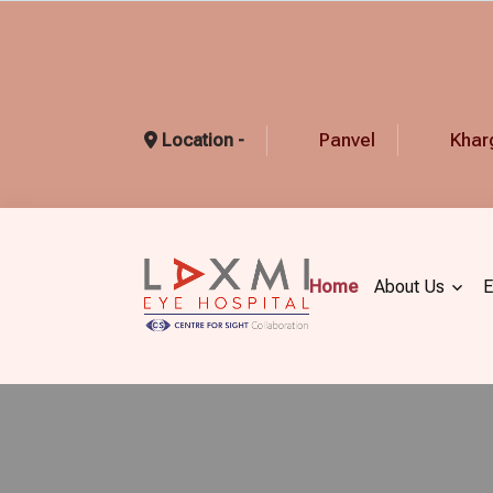
Panvel
Khar
Location -
Home
About Us
E