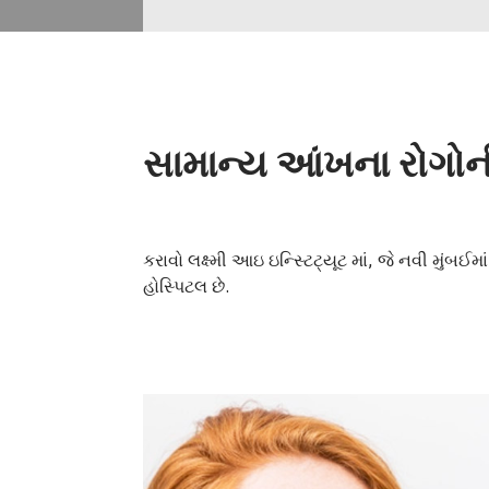
સામાન્ય આંખના રોગોની
કરાવો લક્ષ્મી આઇ ઇન્સ્ટિટ્યૂટ માં, જે નવી મુંબઈમ
હોસ્પિટલ છે.