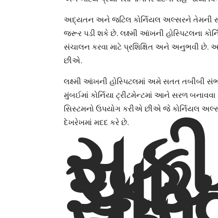
અદ્યતન અને જટિલ કોર્નિયલ અલ્સરને તેમની સા
જરૂર પડી શકે છે. લક્ષ્મી આંખની હોસ્પિટલના કોર્ન
સંચાલન કરવા માટે પ્રશિક્ષિત અને અનુભવી છે. અમ
છીએ.
લક્ષ્મી આંખની હોસ્પિટલમાં અમે સતત તબીબી સંભ
મુંબઈમાં કોર્નિયા ટ્રીટમેન્ટમાં આને સરળ બનાવવા
સિસ્ટમનો ઉપયોગ કરીએ છીએ જે કોર્નિયલ અલ્
સૂકી
દેખરેખમાં મદદ કરે છે.
આં
સાર