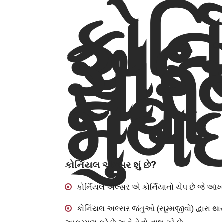
કોર્
અલ્
સાર
નવી
મુંબ
કોર્નિયલ અલ્સર શું છે?
કોર્નિયલ અલ્સર એ કોર્નિયાનો ચેપ છે જે આંખ
કોર્નિયલ અલ્સર જંતુઓ (સૂક્ષ્મજીવો) દ્વારા થ