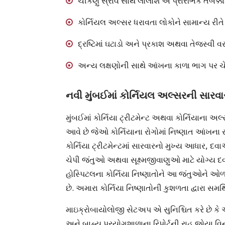
ચીકણું સ્રાવ સાથે લાલાશ એ પ્રારંભિક તબક્કા
કોર્નિયલ અલ્સર ધરાવતા લોકોને સામાન્ય રીતે
દ્રષ્ટિમાં ઘટાડો અને પ્રકાશ અથવા તેજસ્વી વસ
અન્ય લક્ષણોની સાથે આંખના કાળા ભાગ પર ચેપ
નવી મુંબઈમાં કોર્નિયલ અલ્સરની સારવા
મુંબઈમાં કોર્નિયા ટ્રીટમેન્ટ અથવા કોર્નિયાના અલ્
આવે છે જેઓ કોર્નિયાના રોગોમાં નિષ્ણાત આંખના સ
કોર્નિયા ટ્રીટમેન્ટમાં સારવારનો મુખ્ય આધાર, 
ચેપી જંતુઓ અથવા સૂક્ષ્મજીવાણુઓ માટે યોગ્ય દવા
હોસ્પિટલના કોર્નિયા નિષ્ણાતોને આ જંતુઓને 
છે. અમારા કોર્નિયા નિષ્ણાતોની કુશળતા દ્વારા સમ
માઇક્રોબાયોલોજી સેટઅપ એ સુનિશ્ચિત કરે છે 
અને બાહ્ય પ્રયોગશાળાના રિપોર્ટની રાહ જોયા વિન